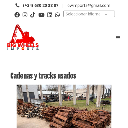
(+34)
630 20 38 87
|
6wimports@gmail.com
Seleccionar idioma
Cadenas y tracks usados