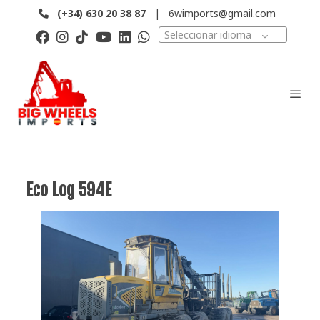
(+34)
630 20 38 87
|
6wimports@gmail.com
Seleccionar idioma
Eco Log 594E