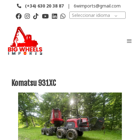
(+34)
630 20 38 87
|
6wimports@gmail.com
Seleccionar idioma
Komatsu 931XC