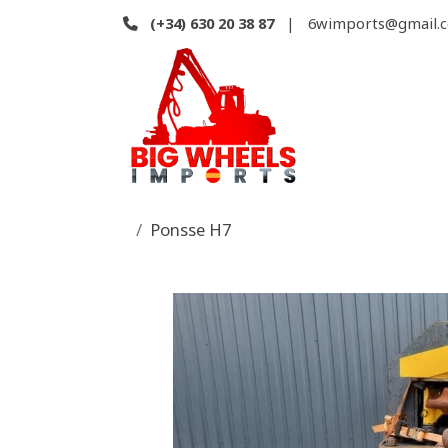
(+34)
630 20 38 87
|
6wimports@gmail.
Ponsse H7